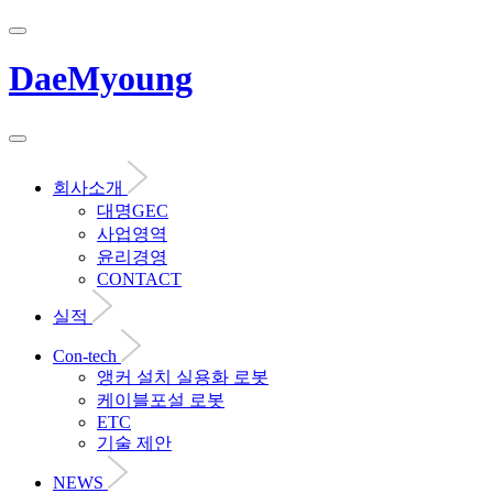
DaeMyoung
회사소개
대명GEC
사업영역
윤리경영
CONTACT
실적
Con-tech
앵커 설치 실용화 로봇
케이블포설 로봇
ETC
기술 제안
NEWS