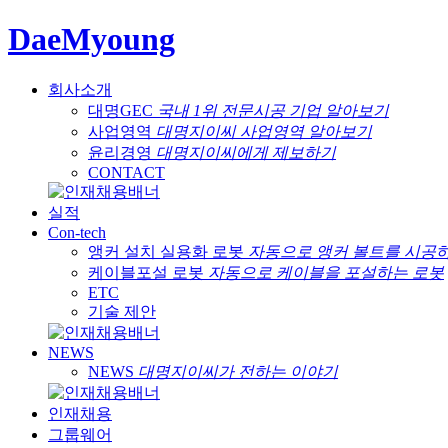
DaeMyoung
회사소개
대명GEC
국내 1위 전문시공 기업 알아보기
사업영역
대명지이씨 사업영역 알아보기
윤리경영
대명지이씨에게 제보하기
CONTACT
실적
Con-tech
앵커 설치 실용화 로봇
자동으로 앵커 볼트를 시공
케이블포설 로봇
자동으로 케이블을 포설하는 로봇
ETC
기술 제안
NEWS
NEWS
대명지이씨가 전하는 이야기
인재채용
그룹웨어