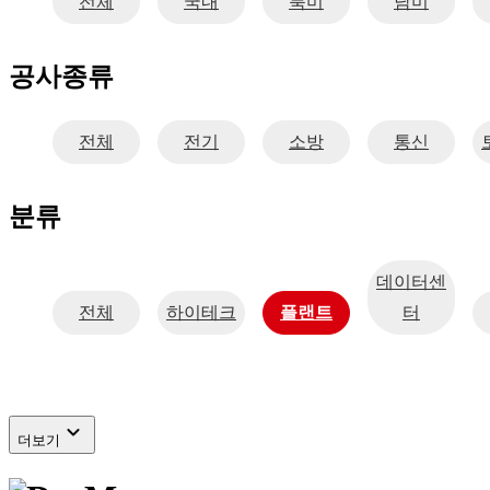
전체
국내
북미
남미
공사종류
전체
전기
소방
통신
분류
데이터센
전체
하이테크
플랜트
터
expand_more
더보기