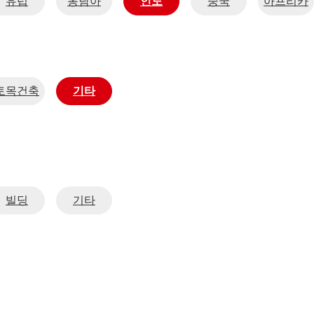
유럽
동남아
인도
중국
아프리카
토목건축
기타
빌딩
기타