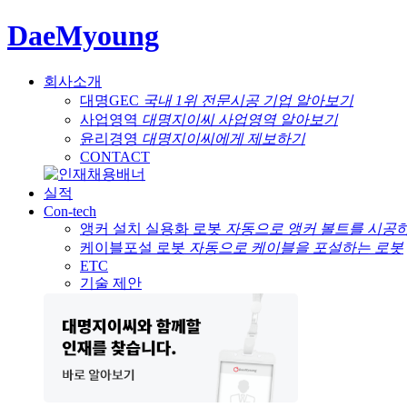
DaeMyoung
회사소개
대명GEC
국내 1위 전문시공 기업 알아보기
사업영역
대명지이씨 사업영역 알아보기
윤리경영
대명지이씨에게 제보하기
CONTACT
실적
Con-tech
앵커 설치 실용화 로봇
자동으로 앵커 볼트를 시공
케이블포설 로봇
자동으로 케이블을 포설하는 로봇
ETC
기술 제안