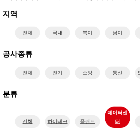
지역
전체
국내
북미
남미
공사종류
전체
전기
소방
통신
분류
데이터센
전체
하이테크
플랜트
터