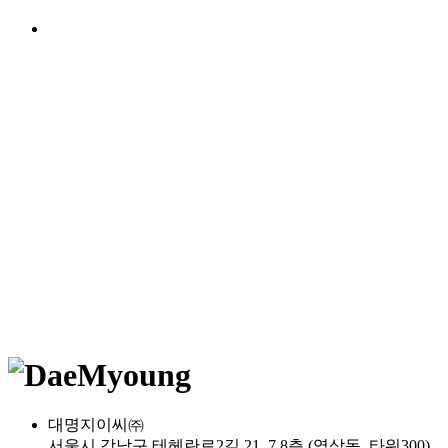
대명지이씨㈜
서울시 강남구 테헤란로2길 21, 7,8층 (역삼동, 타워300)