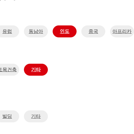
유럽
동남아
인도
중국
아프리카
토목건축
기타
빌딩
기타