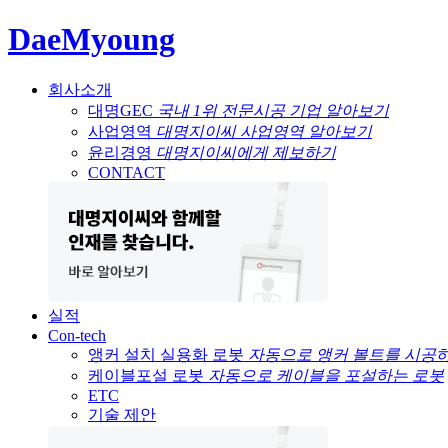
DaeMyoung
회사소개
대명GEC
국내 1위 전문시공 기업 알아보기
사업영역
대명지이씨 사업영역 알아보기
윤리경영
대명지이씨에게 제보하기
CONTACT
실적
Con-tech
앵커 설치 실용화 로봇
자동으로 앵커 볼트를 시공
케이블포설 로봇
자동으로 케이블을 포설하는 로봇
ETC
기술 제안